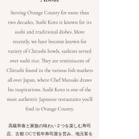
Serving Orange County for more than
two decades, Sushi Koto is known for its
sushi and traditional dishes. More
recently, we have become known for
variety of Chirashi bowls, sashimi served
over sushi rice. They are reminiscent of
Chirashi found in the various fish markets
all over Japan, where Chef Matsuki draws
his inspirations. Sushi Koto is one of the
most authentic Japanese restaurants you’ll
find in Orange County.
高級和食と家族の味わい２つを楽しむ寿司
店、古都 OCで長年寿司屋を営み、地元客を